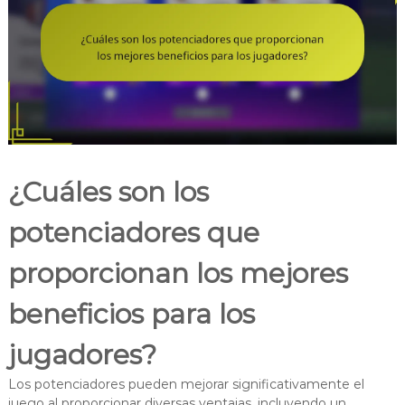
¿Cuáles son los
potenciadores que
proporcionan los mejores
beneficios para los
jugadores?
Los potenciadores pueden mejorar significativamente el
juego al proporcionar diversas ventajas, incluyendo un