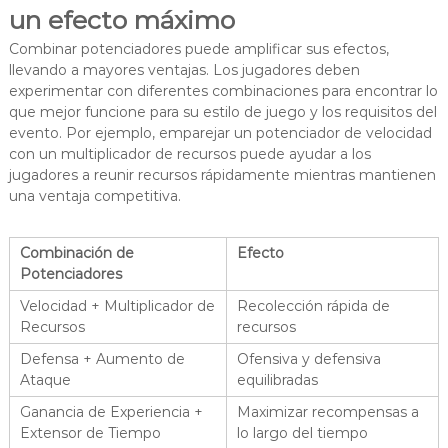
un efecto máximo
Combinar potenciadores puede amplificar sus efectos,
llevando a mayores ventajas. Los jugadores deben
experimentar con diferentes combinaciones para encontrar lo
que mejor funcione para su estilo de juego y los requisitos del
evento. Por ejemplo, emparejar un potenciador de velocidad
con un multiplicador de recursos puede ayudar a los
jugadores a reunir recursos rápidamente mientras mantienen
una ventaja competitiva.
Combinación de
Efecto
Potenciadores
Velocidad + Multiplicador de
Recolección rápida de
Recursos
recursos
Defensa + Aumento de
Ofensiva y defensiva
Ataque
equilibradas
Ganancia de Experiencia +
Maximizar recompensas a
Extensor de Tiempo
lo largo del tiempo