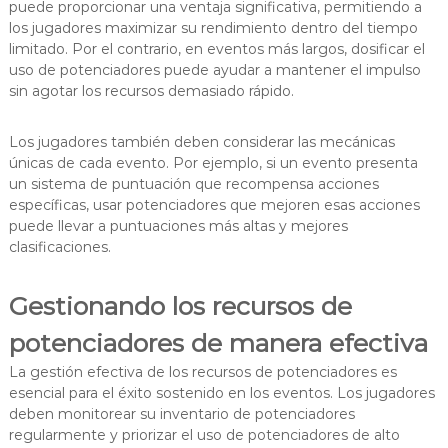
puede proporcionar una ventaja significativa, permitiendo a
los jugadores maximizar su rendimiento dentro del tiempo
limitado. Por el contrario, en eventos más largos, dosificar el
uso de potenciadores puede ayudar a mantener el impulso
sin agotar los recursos demasiado rápido.
Los jugadores también deben considerar las mecánicas
únicas de cada evento. Por ejemplo, si un evento presenta
un sistema de puntuación que recompensa acciones
específicas, usar potenciadores que mejoren esas acciones
puede llevar a puntuaciones más altas y mejores
clasificaciones.
Gestionando los recursos de
potenciadores de manera efectiva
La gestión efectiva de los recursos de potenciadores es
esencial para el éxito sostenido en los eventos. Los jugadores
deben monitorear su inventario de potenciadores
regularmente y priorizar el uso de potenciadores de alto