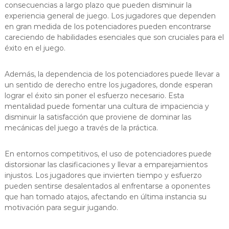
consecuencias a largo plazo que pueden disminuir la
experiencia general de juego. Los jugadores que dependen
en gran medida de los potenciadores pueden encontrarse
careciendo de habilidades esenciales que son cruciales para el
éxito en el juego.
Además, la dependencia de los potenciadores puede llevar a
un sentido de derecho entre los jugadores, donde esperan
lograr el éxito sin poner el esfuerzo necesario. Esta
mentalidad puede fomentar una cultura de impaciencia y
disminuir la satisfacción que proviene de dominar las
mecánicas del juego a través de la práctica.
En entornos competitivos, el uso de potenciadores puede
distorsionar las clasificaciones y llevar a emparejamientos
injustos. Los jugadores que invierten tiempo y esfuerzo
pueden sentirse desalentados al enfrentarse a oponentes
que han tomado atajos, afectando en última instancia su
motivación para seguir jugando.