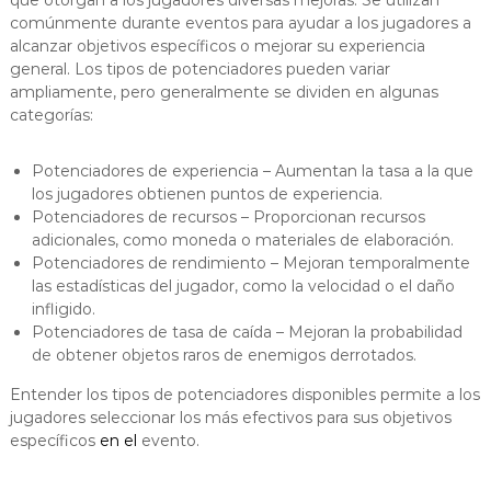
comúnmente durante eventos para ayudar a los jugadores a
alcanzar objetivos específicos o mejorar su experiencia
general. Los tipos de potenciadores pueden variar
ampliamente, pero generalmente se dividen en algunas
categorías:
Potenciadores de experiencia – Aumentan la tasa a la que
los jugadores obtienen puntos de experiencia.
Potenciadores de recursos – Proporcionan recursos
adicionales, como moneda o materiales de elaboración.
Potenciadores de rendimiento – Mejoran temporalmente
las estadísticas del jugador, como la velocidad o el daño
infligido.
Potenciadores de tasa de caída – Mejoran la probabilidad
de obtener objetos raros de enemigos derrotados.
Entender los tipos de potenciadores disponibles permite a los
jugadores seleccionar los más efectivos para sus objetivos
específicos
en el
evento.