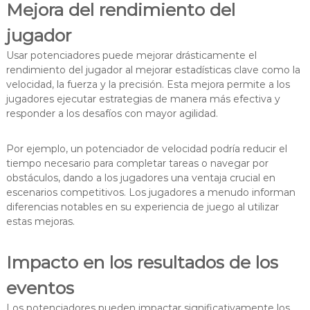
Mejora del rendimiento del
jugador
Usar potenciadores puede mejorar drásticamente el
rendimiento del jugador al mejorar estadísticas clave como la
velocidad, la fuerza y la precisión. Esta mejora permite a los
jugadores ejecutar estrategias de manera más efectiva y
responder a los desafíos con mayor agilidad.
Por ejemplo, un potenciador de velocidad podría reducir el
tiempo necesario para completar tareas o navegar por
obstáculos, dando a los jugadores una ventaja crucial en
escenarios competitivos. Los jugadores a menudo informan
diferencias notables en su experiencia de juego al utilizar
estas mejoras.
Impacto en los resultados de los
eventos
Los potenciadores pueden impactar significativamente los