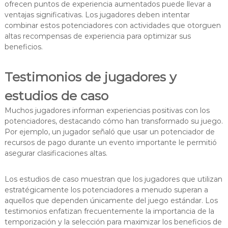
ofrecen puntos de experiencia aumentados puede llevar a
ventajas significativas. Los jugadores deben intentar
combinar estos potenciadores con actividades que otorguen
altas recompensas de experiencia para optimizar sus
beneficios.
Testimonios de jugadores y
estudios de caso
Muchos jugadores informan experiencias positivas con los
potenciadores, destacando cómo han transformado su juego.
Por ejemplo, un jugador señaló que usar un potenciador de
recursos de pago durante un evento importante le permitió
asegurar clasificaciones altas.
Los estudios de caso muestran que los jugadores que utilizan
estratégicamente los potenciadores a menudo superan a
aquellos que dependen únicamente del juego estándar. Los
testimonios enfatizan frecuentemente la importancia de la
temporización y la selección para maximizar los beneficios de