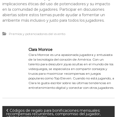
implicaciones éticas del uso de potenciadores y su impacto
en la comunidad de jugadores. Participar en discusiones
abiertas sobre estos temas puede ayudar a fomentar un
ambiente más inclusivo y justo para todos los jugadores.
Premios y potenciadores del evento
Clara Monroe
Clara Monroe es una apasionada jugadora y entusiasta
de la tecnología del corazón de América. Con un
talento para descubrir joyas ocultas en el mundo de los
videojuegos, se especializa en compartir consejos y
trucos para maximizar recompensas en juegos
populares como Top Eleven. Cuando no está jugando, a
Clara le gusta escribir sobre las últimas tendencias en
entretenimiento digital y conectar con otros jugadores.
P
Códigos de regalo para bonificaciones mensuales:
recompensas recurrentes, compromiso del jugador,