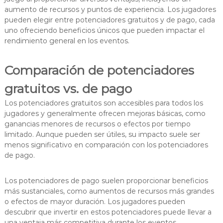
aumento de recursos y puntos de experiencia. Los jugadores
pueden elegir entre potenciadores gratuitos y de pago, cada
uno ofreciendo beneficios únicos que pueden impactar el
rendimiento general en los eventos.
Comparación de potenciadores
gratuitos vs. de pago
Los potenciadores gratuitos son accesibles para todos los
jugadores y generalmente ofrecen mejoras básicas, como
ganancias menores de recursos o efectos por tiempo
limitado. Aunque pueden ser útiles, su impacto suele ser
menos significativo en comparación con los potenciadores
de pago.
Los potenciadores de pago suelen proporcionar beneficios
más sustanciales, como aumentos de recursos más grandes
o efectos de mayor duración. Los jugadores pueden
descubrir que invertir en estos potenciadores puede llevar a
una ventaja más competitiva durante los eventos.