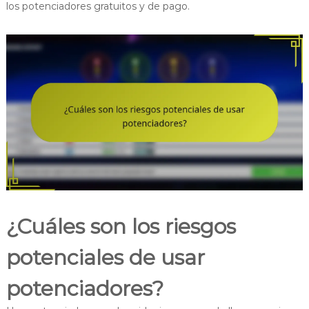
los potenciadores gratuitos y de pago.
¿Cuáles son los riesgos
potenciales de usar
potenciadores?