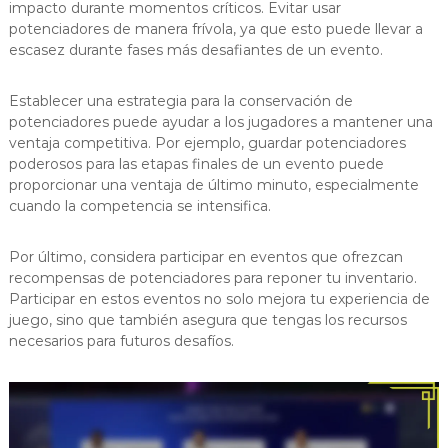
impacto durante momentos críticos. Evitar usar
potenciadores de manera frívola, ya que esto puede llevar a
escasez durante fases más desafiantes de un evento.
Establecer una estrategia para la conservación de
potenciadores puede ayudar a los jugadores a mantener una
ventaja competitiva. Por ejemplo, guardar potenciadores
poderosos para las etapas finales de un evento puede
proporcionar una ventaja de último minuto, especialmente
cuando la competencia se intensifica.
Por último, considera participar en eventos que ofrezcan
recompensas de potenciadores para reponer tu inventario.
Participar en estos eventos no solo mejora tu experiencia de
juego, sino que también asegura que tengas los recursos
necesarios para futuros desafíos.