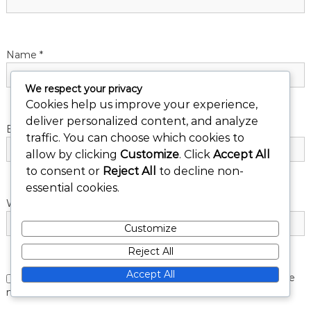
i
o
Name
*
n
We respect your privacy
Cookies help us improve your experience,
deliver personalized content, and analyze
Email
*
traffic. You can choose which cookies to
allow by clicking
Customize
. Click
Accept All
to consent or
Reject All
to decline non-
essential cookies.
Website
Customize
Reject All
Accept All
Save my name, email, and website in this browser for the
next time I comment.