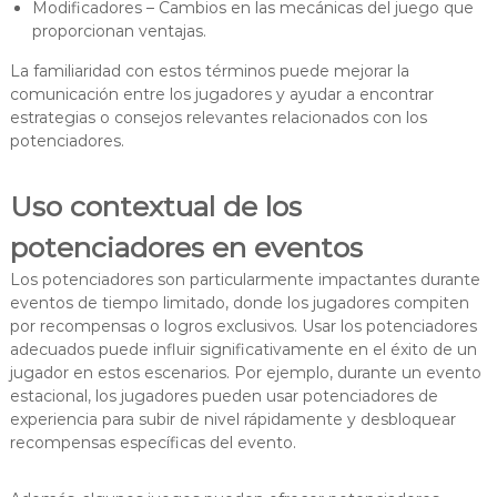
Modificadores – Cambios en las mecánicas del juego que
proporcionan ventajas.
La familiaridad con estos términos puede mejorar la
comunicación entre los jugadores y ayudar a encontrar
estrategias o consejos relevantes relacionados con los
potenciadores.
Uso contextual de los
potenciadores en eventos
Los potenciadores son particularmente impactantes durante
eventos de tiempo limitado, donde los jugadores compiten
por recompensas o logros exclusivos. Usar los potenciadores
adecuados puede influir significativamente en el éxito de un
jugador en estos escenarios. Por ejemplo, durante un evento
estacional, los jugadores pueden usar potenciadores de
experiencia para subir de nivel rápidamente y desbloquear
recompensas específicas del evento.