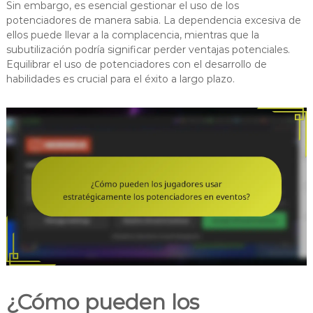
Sin embargo, es esencial gestionar el uso de los
potenciadores de manera sabia. La dependencia excesiva de
ellos puede llevar a la complacencia, mientras que la
subutilización podría significar perder ventajas potenciales.
Equilibrar el uso de potenciadores con el desarrollo de
habilidades es crucial para el éxito a largo plazo.
¿Cómo pueden los