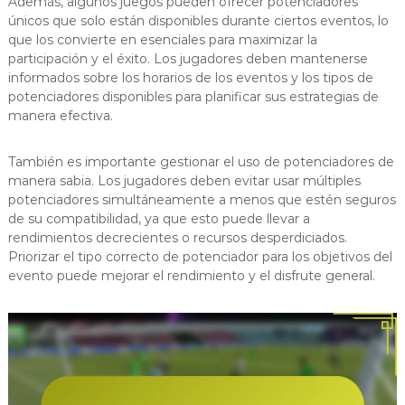
Además, algunos juegos pueden ofrecer potenciadores
únicos que solo están disponibles durante ciertos eventos, lo
que los convierte en esenciales para maximizar la
participación y el éxito. Los jugadores deben mantenerse
informados sobre los horarios de los eventos y los tipos de
potenciadores disponibles para planificar sus estrategias de
manera efectiva.
También es importante gestionar el uso de potenciadores de
manera sabia. Los jugadores deben evitar usar múltiples
potenciadores simultáneamente a menos que estén seguros
de su compatibilidad, ya que esto puede llevar a
rendimientos decrecientes o recursos desperdiciados.
Priorizar el tipo correcto de potenciador para los objetivos del
evento puede mejorar el rendimiento y el disfrute general.