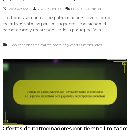
d
e
o
e
c
09/03/2026
Clara Monroe
Leave a Comment
n
P
o
Los bonos semanales de patrocinadores sirven como
B
a
m
incentivos valiosos para los jugadores, mejorando el
o
t
p
n
r
e
compromiso y recompensando la participación a […]
i
o
n
f
c
s
Bonificaciones de patrocinadores y ofertas mensuales
i
i
a
c
n
s
a
a
ú
c
d
n
i
o
i
o
r
c
n
e
a
e
s
s
s
:
,
S
M
e
e
a
v
m
x
e
a
i
n
n
m
t
a
i
o
l
z
s
Ofertas de patrocinadores por tiempo limitado:
e
a
p