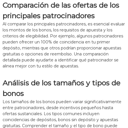
Comparación de las ofertas de los
principales patrocinadores
Al comparar los principales patrocinadores, es esencial evaluar
los montos de los bonos, los requisitos de apuesta y los
criterios de elegibilidad. Por ejemplo, algunos patrocinadores
pueden ofrecer un 100% de coincidencia en tu primer
depósito, mientras que otros podrían proporcionar apuestas
gratuitas o opciones de reembolso. Una comparación
detallada puede ayudarte a identificar qué patrocinador se
alinea mejor con tu estilo de apuestas.
Análisis de los tamaños y tipos de
bonos
Los tamaños de los bonos pueden variar significativamente
entre patrocinadores, desde incentivos pequeños hasta
ofertas sustanciales. Los tipos comunes incluyen
coincidencias de depósitos, bonos sin depósito y apuestas
gratuitas. Comprender el tamaño y el tipo de bono puede