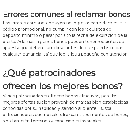
Errores comunes al reclamar bonos
Los errores comunes incluyen no ingresar correctamente el
código promocional, no cumplir con los requisitos de
depósito mínimo o pasar por alto la fecha de expiración de la
oferta. Además, algunos bonos pueden tener requisitos de
apuesta que deben cumplirse antes de que puedas retirar
cualquier ganancia, así que lee la letra pequeña con atención.
¿Qué patrocinadores
ofrecen los mejores bonos?
Varios patrocinadores ofrecen bonos atractivos, pero las
mejores ofertas suelen provenir de marcas bien establecidas
conocidas por su fiabilidad y servicio al cliente. Busca
patrocinadores que no solo ofrezcan altos montos de bonos,
sino también términos y condiciones favorables.