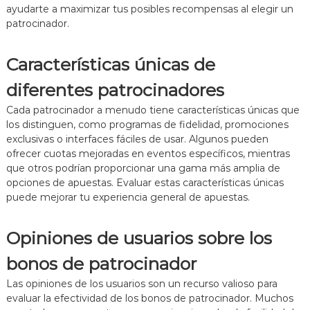
ayudarte a maximizar tus posibles recompensas al elegir un
patrocinador.
Características únicas de
diferentes patrocinadores
Cada patrocinador a menudo tiene características únicas que
los distinguen, como programas de fidelidad, promociones
exclusivas o interfaces fáciles de usar. Algunos pueden
ofrecer cuotas mejoradas en eventos específicos, mientras
que otros podrían proporcionar una gama más amplia de
opciones de apuestas. Evaluar estas características únicas
puede mejorar tu experiencia general de apuestas.
Opiniones de usuarios sobre los
bonos de patrocinador
Las opiniones de los usuarios son un recurso valioso para
evaluar la efectividad de los bonos de patrocinador. Muchos