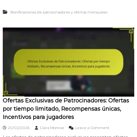
i
d
m
e
f
o
p
i
Bonificaciones de patrocinadores y ofertas mensuales
i
r
a
n
c
:
ñ
i
a
O
a
c
c
f
s
i
i
e
p
o
o
r
r
n
t
o
e
a
m
s
s
o
p
c
c
a
a
i
r
n
o
a
j
n
J
e
a
u
a
l
g
b
e
Ofertas Exclusivas de Patrocinadores: Ofertas
a
l
s
d
e
,
por tiempo limitado, Recompensas únicas,
o
s
r
Incentivos para jugadores
r
,
e
e
C
c
o
s
a
20/02/2026
Clara Monroe
Leave a Comment
o
n
A
m
m