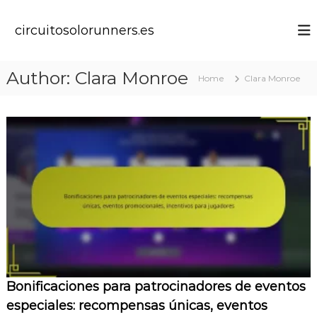
S
k
circuitosolorunners.es
i
p
t
Author:
Clara Monroe
Home
Clara Monroe
o
c
o
n
t
e
n
t
Bonificaciones para patrocinadores de eventos
especiales: recompensas únicas, eventos