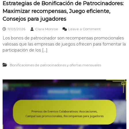
Estrategias de Bonificación de Patrocinadores:
r
o
Maximizar recompensas, Juego eficiente,
c
Consejos para jugadores
i
n
o
a
11/03/2026
Clara Monroe
Leave a Comment
n
d
Los bonos de patrocinador son recompensas promocionales
E
o
valiosas que las empresas de juegos ofrecen para fomentar la
s
r
t
e
participación de los […]
r
s
a
d
Bonificaciones de patrocinadores y ofertas mensuales
t
e
e
e
g
v
i
e
a
n
s
t
d
o
e
s
B
e
o
s
n
p
i
e
f
c