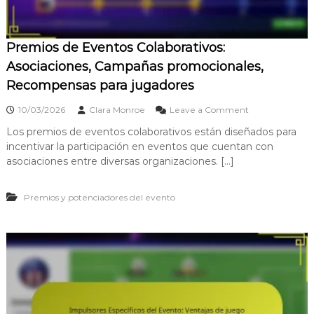
i
i
c
a
a
l
Premios de Eventos Colaborativos:
c
e
i
s
Asociaciones, Campañas promocionales,
ó
:
Recompensas para jugadores
n
r
d
e
o
e
c
10/03/2026
Clara Monroe
Leave a Comment
n
P
o
Los premios de eventos colaborativos están diseñados para
P
a
m
incentivar la participación en eventos que cuentan con
r
t
p
e
r
e
asociaciones entre diversas organizaciones. […]
m
o
n
i
c
s
Premios y potenciadores del evento
o
i
a
s
n
s
d
a
ú
e
d
n
E
o
i
v
r
c
e
e
a
n
s
s
t
:
,
o
M
e