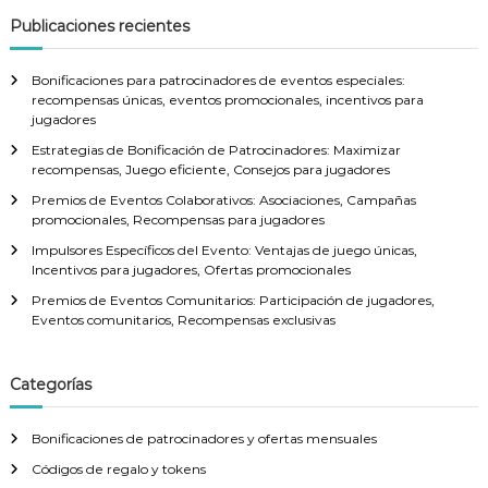
g
n
n
s
Publicaciones recientes
i
n
i
i
c
f
f
o
i
i
Bonificaciones para patrocinadores de eventos especiales:
a
,
c
c
recompensas únicas, eventos promocionales, incentivos para
B
a
a
jugadores
e
v
c
c
n
Estrategias de Bonificación de Patrocinadores: Maximizar
i
i
e
recompensas, Juego eficiente, Consejos para jugadores
o
o
i
f
n
n
Premios de Eventos Colaborativos: Asociaciones, Campañas
i
e
e
promocionales, Recompensas para jugadores
c
g
s
s
i
Impulsores Específicos del Evento: Ventajas de juego únicas,
m
p
o
Incentivos para jugadores, Ofertas promocionales
e
a
a
s
n
r
p
Premios de Eventos Comunitarios: Participación de jugadores,
s
a
a
Eventos comunitarios, Recompensas exclusivas
t
u
j
r
a
u
a
l
g
i
l
Categorías
e
a
o
s
d
s
o
:
o
J
Bonificaciones de patrocinadores y ofertas mensuales
r
r
u
e
e
Códigos de regalo y tokens
n
g
c
s