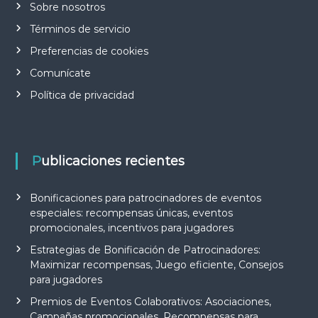
Sobre nosotros
o
m
Términos de servicio
i
Preferencias de cookies
s
o
Comunícate
d
e
Política de privacidad
l
j
u
g
a
Publicaciones recientes
d
o
r
Bonificaciones para patrocinadores de eventos
,
especiales: recompensas únicas, eventos
o
promocionales, incentivos para jugadores
f
e
Estrategias de Bonificación de Patrocinadores:
r
Maximizar recompensas, Juego eficiente, Consejos
t
para jugadores
a
s
Premios de Eventos Colaborativos: Asociaciones,
p
Campañas promocionales, Recompensas para