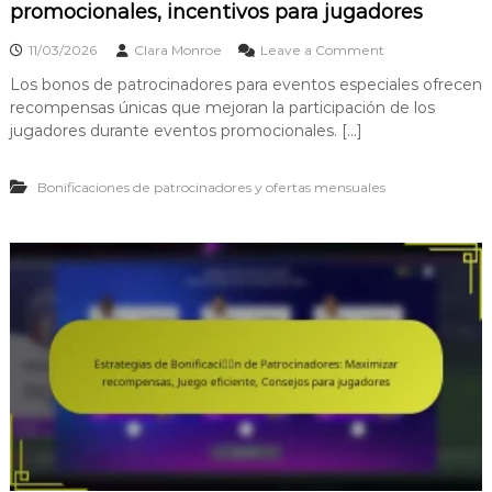
promocionales, incentivos para jugadores
o
11/03/2026
Clara Monroe
Leave a Comment
n
Los bonos de patrocinadores para eventos especiales ofrecen
B
recompensas únicas que mejoran la participación de los
o
n
jugadores durante eventos promocionales. […]
i
f
Bonificaciones de patrocinadores y ofertas mensuales
i
c
a
c
i
o
n
e
s
p
a
r
a
p
a
t