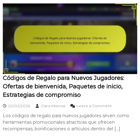
e
e
I
r
r
n
e
a
c
g
c
e
a
i
n
l
ó
t
o
n
i
p
,
v
a
E
o
r
s
s
a
t
p
e
r
a
v
a
r
Códigos de Regalo para Nuevos Jugadores:
e
t
a
n
e
j
Ofertas de bienvenida, Paquetes de inicio,
t
g
u
Estrategias de compromiso
o
i
g
s
a
a
o
e
s
20/02/2026
Clara Monroe
Leave a Comment
d
n
s
d
o
Los códigos de regalo para nuevos jugadores sirven como
C
p
e
r
herramientas promocionales atractivas que ofrecen
ó
e
u
e
d
c
s
recompensas, bonificaciones o artículos dentro del […]
s
i
i
o
g
a
,