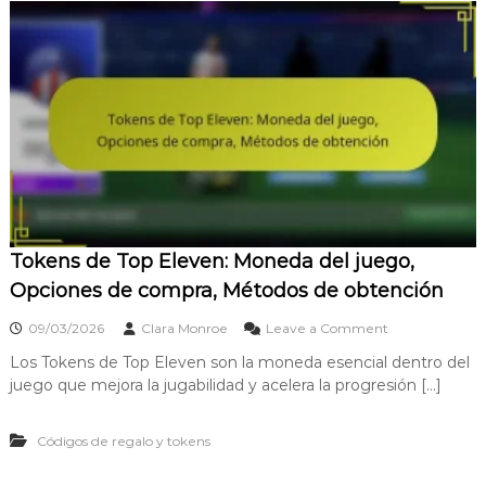
Tokens de Top Eleven: Moneda del juego,
Opciones de compra, Métodos de obtención
o
09/03/2026
Clara Monroe
Leave a Comment
n
Los Tokens de Top Eleven son la moneda esencial dentro del
T
juego que mejora la jugabilidad y acelera la progresión […]
o
k
e
Códigos de regalo y tokens
n
s
d