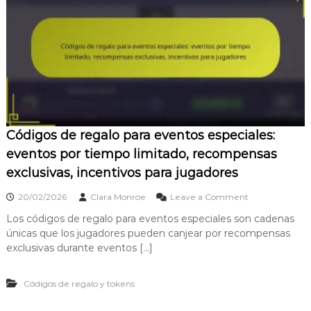
p
i
r
e
v
,
r
o
S
a
s
i
c
,
s
i
E
t
ó
v
e
n
e
m
:
n
a
A
t
d
Códigos de regalo para eventos especiales:
r
o
e
t
s
r
eventos por tiempo limitado, recompensas
í
e
e
exclusivas, incentivos para jugadores
c
s
c
u
t
o
o
l
a
20/02/2026
Clara Monroe
Leave a Comment
m
n
o
c
p
Los códigos de regalo para eventos especiales son cadenas
C
s
i
e
únicas que los jugadores pueden canjear por recompensas
ó
d
o
n
d
e
n
exclusivas durante eventos […]
s
i
r
a
a
g
e
l
s
Códigos de regalo y tokens
o
c
e
s
u
s
d
p
,