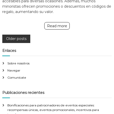
accesibles para diversas ocasiones. Además, muchos
minoristas ofrecen promociones o descuentos en códigos de
regalo, aumentando su valor.
Read more
P
Older posts
o
Enlaces
s
Sobre nosotros
Navegar
t
Comunícate
s
Publicaciones recientes
n
Bonificaciones para patrocinadores de eventos especiales:
a
recompensas únicas, eventos promocionales, incentivos para