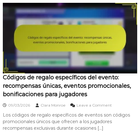
e
T
o
p
E
l
e
v
e
n
:
M
o
Códigos de regalo específicos del evento:
n
e
recompensas únicas, eventos promocionales,
d
bonificaciones para jugadores
a
d
o
09/03/2026
Clara Monroe
Leave a Comment
e
n
l
Los códigos de regalo específicos de eventos son códigos
C
j
promocionales únicos que ofrecen a los jugadores
ó
u
d
recompensas exclusivas durante ocasiones […]
e
i
g
g
o