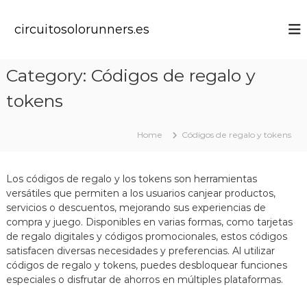
S
k
circuitosolorunners.es
i
p
t
Category:
Códigos de regalo y
o
c
tokens
o
n
t
Home
Códigos de regalo y tokens
e
n
t
Los códigos de regalo y los tokens son herramientas
versátiles que permiten a los usuarios canjear productos,
servicios o descuentos, mejorando sus experiencias de
compra y juego. Disponibles en varias formas, como tarjetas
de regalo digitales y códigos promocionales, estos códigos
satisfacen diversas necesidades y preferencias. Al utilizar
códigos de regalo y tokens, puedes desbloquear funciones
especiales o disfrutar de ahorros en múltiples plataformas.