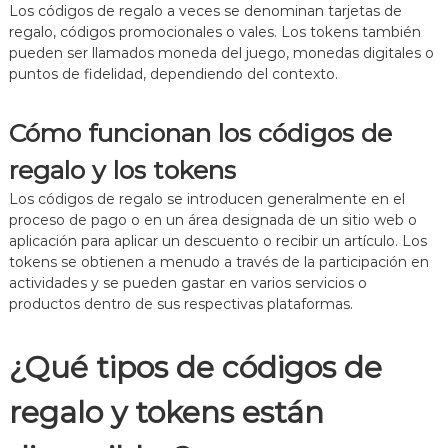
,
s
Los códigos de regalo a veces se denominan tarjetas de
P
,
regalo, códigos promocionales o vales. Los tokens también
a
i
pueden ser llamados moneda del juego, monedas digitales o
q
n
puntos de fidelidad, dependiendo del contexto.
u
c
e
e
t
n
Cómo funcionan los códigos de
e
t
s
i
regalo y los tokens
d
v
e
o
Los códigos de regalo se introducen generalmente en el
i
s
n
p
proceso de pago o en un área designada de un sitio web o
i
a
aplicación para aplicar un descuento o recibir un artículo. Los
c
r
tokens se obtienen a menudo a través de la participación en
i
a
actividades y se pueden gastar en varios servicios o
o
j
productos dentro de sus respectivas plataformas.
,
u
E
g
s
a
¿Qué tipos de códigos de
t
d
r
o
a
r
regalo y tokens están
t
e
e
s