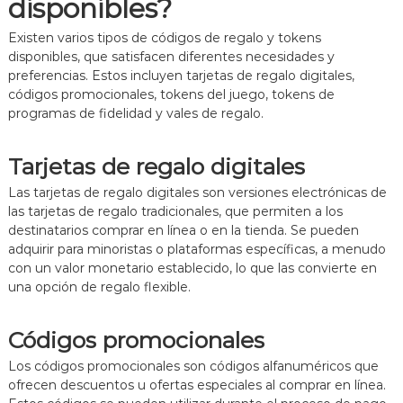
disponibles?
g
i
a
Existen varios tipos de códigos de regalo y tokens
s
disponibles, que satisfacen diferentes necesidades y
d
preferencias. Estos incluyen tarjetas de regalo digitales,
e
códigos promocionales, tokens del juego, tokens de
c
programas de fidelidad y vales de regalo.
o
m
p
Tarjetas de regalo digitales
r
o
Las tarjetas de regalo digitales son versiones electrónicas de
m
las tarjetas de regalo tradicionales, que permiten a los
i
destinatarios comprar en línea o en la tienda. Se pueden
s
o
adquirir para minoristas o plataformas específicas, a menudo
con un valor monetario establecido, lo que las convierte en
una opción de regalo flexible.
Códigos promocionales
Los códigos promocionales son códigos alfanuméricos que
ofrecen descuentos u ofertas especiales al comprar en línea.