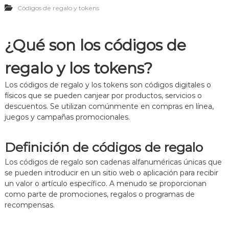
Códigos de regalo y tokens
o
l
M
s
e
é
d
s
t
e
:
o
¿Qué son los códigos de
R
e
d
e
v
o
regalo y los tokens?
g
e
s
a
n
d
l
t
e
Los códigos de regalo y los tokens son códigos digitales o
o
o
a
físicos que se pueden canjear por productos, servicios o
p
s
d
descuentos. Se utilizan comúnmente en compras en línea,
a
p
q
juegos y campañas promocionales.
r
o
u
a
r
i
N
t
s
Definición de códigos de regalo
u
i
i
e
e
c
Los códigos de regalo son cadenas alfanuméricas únicas que
v
m
i
se pueden introducir en un sitio web o aplicación para recibir
o
p
ó
un valor o artículo específico. A menudo se proporcionan
s
o
n
J
l
como parte de promociones, regalos o programas de
u
i
recompensas.
g
m
a
i
d