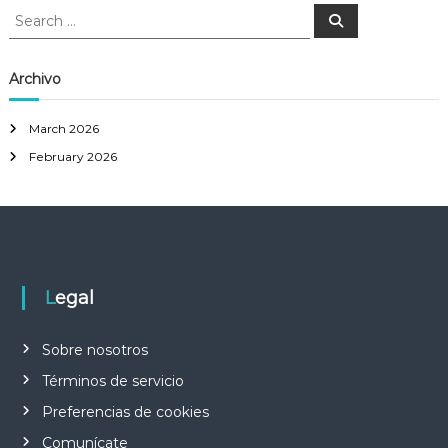
S
S
e
e
a
a
r
c
r
Archivo
h
c
h
March 2026
f
February 2026
o
r
:
Legal
Sobre nosotros
Términos de servicio
Preferencias de cookies
Comunícate