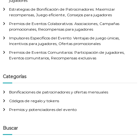
jugadores
v
Estrategias de Bonificación de Patrocinadores: Maximizar
recompensas, Juego eficiente, Consejos para jugadores
i
Premios de Eventos Colaborativos: Asociaciones, Campañas
promocionales, Recompensas para jugadores
g
Impulsores Específicos del Evento: Ventajas de juego únicas,
Incentivos para jugadores, Ofertas promocionales
a
Premios de Eventos Comunitarios: Participación de jugadores,
Eventos comunitarios, Recompensas exclusivas
t
i
Categorías
o
Bonificaciones de patrocinadores y ofertas mensuales
Códigos de regalo y tokens
n
Premios y potenciadores del evento
Buscar