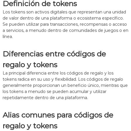
t
Definición de tokens
o
a
r
d
Los tokens son activos digitales que representan una unidad
e
o
de valor dentro de una plataforma o ecosistema específico.
s
,
Se pueden utilizar para transacciones, recompensas o acceso
:
r
a servicios, a menudo dentro de comunidades de juegos o en
O
e
línea.
f
c
e
o
r
m
Diferencias entre códigos de
t
p
a
e
regalo y tokens
s
n
d
s
La principal diferencia entre los códigos de regalo y los
e
a
tokens radica en su uso y flexibilidad. Los códigos de regalo
b
s
i
e
generalmente proporcionan un beneficio único, mientras que
e
x
los tokens a menudo se pueden acumular y utilizar
n
c
repetidamente dentro de una plataforma.
v
l
e
u
n
s
Alias comunes para códigos de
i
i
d
v
regalo y tokens
a
a